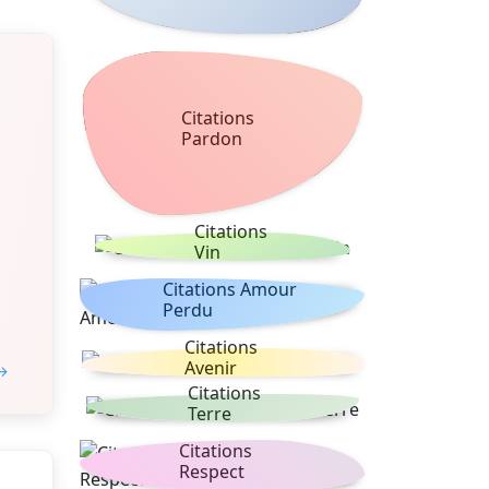
Citations
Pardon
Citations
Vin
Citations Amour
Perdu
Citations
Avenir
 →
Citations
Terre
Citations
Respect