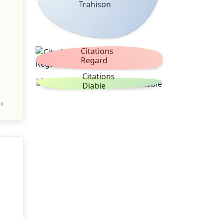
Trahison
Citations
Regard
Citations
Diable
 →