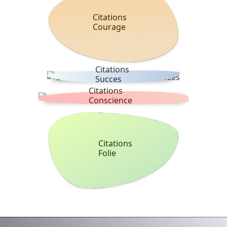
Citations
Courage
Citations
Succes
Citations
Conscience
Citations
Folie