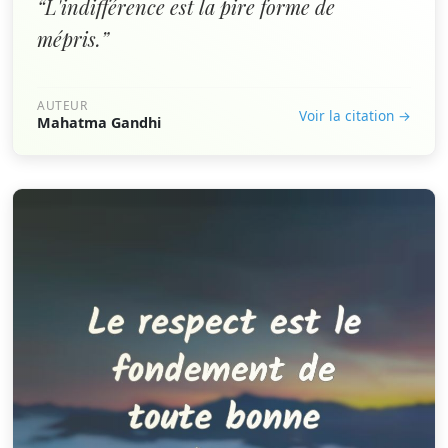
“L'indifférence est la pire forme de
mépris.”
AUTEUR
Voir la citation →
Mahatma Gandhi