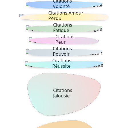
Citations
Volonté
Citations Amour
Perdu
Citations
Fatigue
Citations
Peur
Citations
Pouvoir
Citations
Réussite
Citations
Jalousie