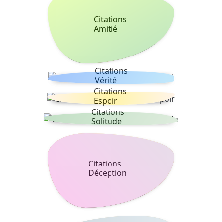
Citations
Amitié
Citations
Vérité
Citations
Espoir
Citations
Solitude
Citations
Déception