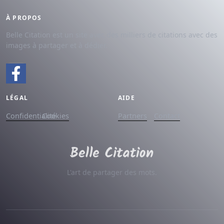
À PROPOS
Belle Citation est un site avec des milliers de citations avec des
images à partager et à dédier.
LÉGAL
AIDE
Confidentialité
Cookies
Partners
Contact
L'art de partager des mots.