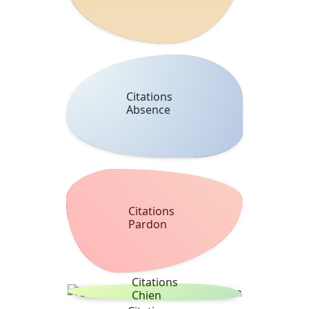
Citations
Absence
Citations
Pardon
Citations
Chien