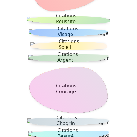
Citations
Réussite
Citations
Visage
Citations
Soleil
Citations
Argent
Citations
Courage
Citations
Chagrin
Citations
Beauté