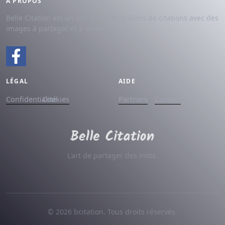
À PROPOS
Belle Citation est un site avec des milliers de citations avec des
images à partager et à dédier.
LÉGAL
AIDE
Confidentialité
Cookies
Partners
Contact
L'art de partager des mots.
© 2026 bcitation. Tous droits réservés.