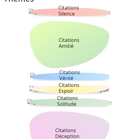
Citations
Silence
Citations
Amitié
Citations
Vérité
Citations
Espoir
Citations
Solitude
Citations
Déception