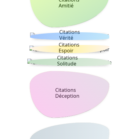
Amitié
Citations
Vérité
Citations
Espoir
Citations
Solitude
Citations
Déception