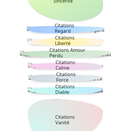
Sincérité
Citations
Regard
Citations
Liberté
Citations Amour
Perdu
Citations
Calme
Citations
Force
Citations
Diable
Citations
Vanité