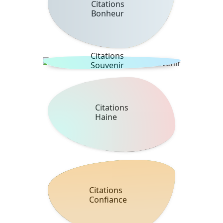
Citations
Bonheur
Citations
Souvenir
Citations
Haine
Citations
Confiance