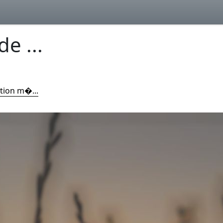
e ...
ition m�...