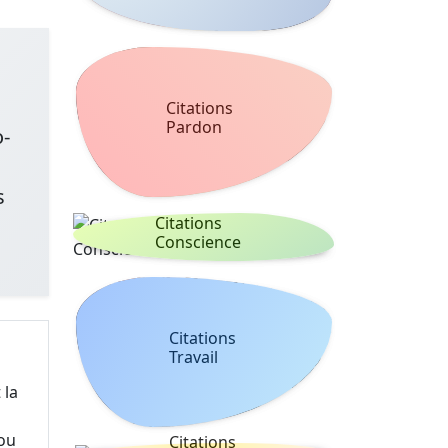
Citations
Pardon
o-
s
Citations
Conscience
Citations
Travail
 la
 ou
Citations