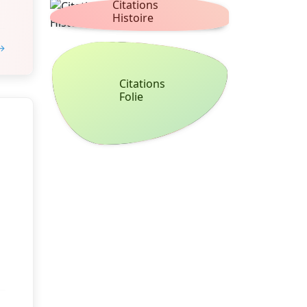
Citations
Histoire
 →
Citations
Folie