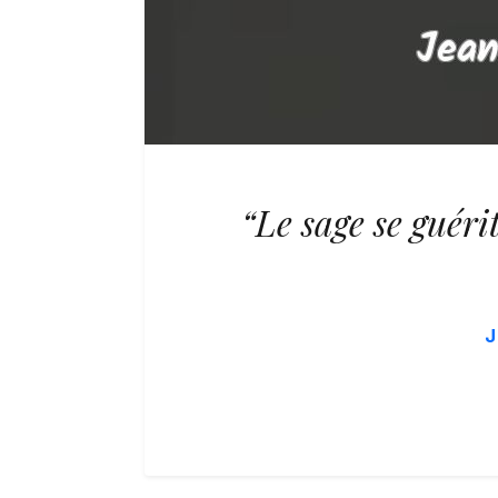
“Le sage se guéri
J