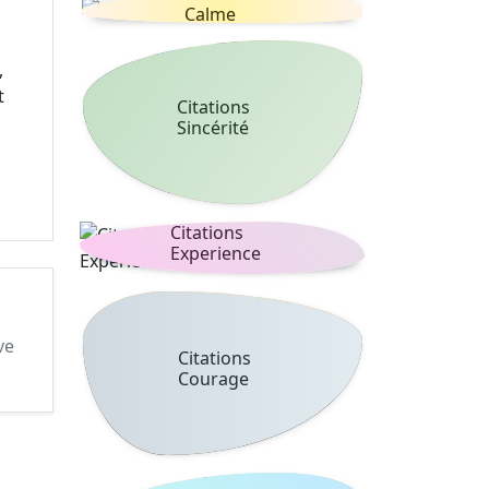
Calme
,
t
Citations
Sincérité
Citations
Experience
ve
Citations
Courage