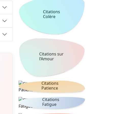
Citations
Colère
Citations sur
l’Amour
Citations
Patience
Citations
Fatigue