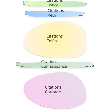
Citations
Justice
Citations
Peur
Citations
Colère
Citations
Connaissance
Citations
Courage