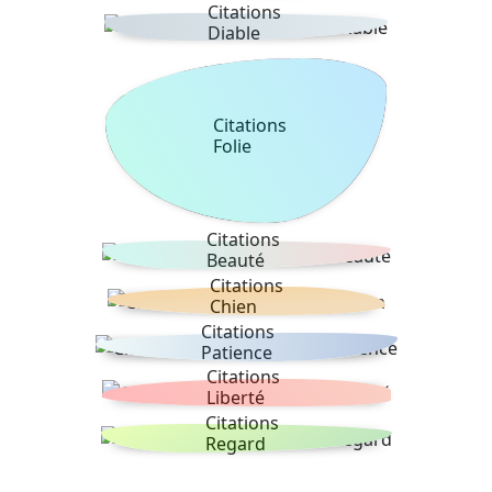
Citations
Diable
Citations
Folie
Citations
Beauté
Citations
Chien
Citations
Patience
Citations
Liberté
Citations
Regard