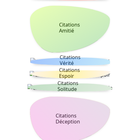
Citations
Amitié
Citations
Vérité
Citations
Espoir
Citations
Solitude
Citations
Déception