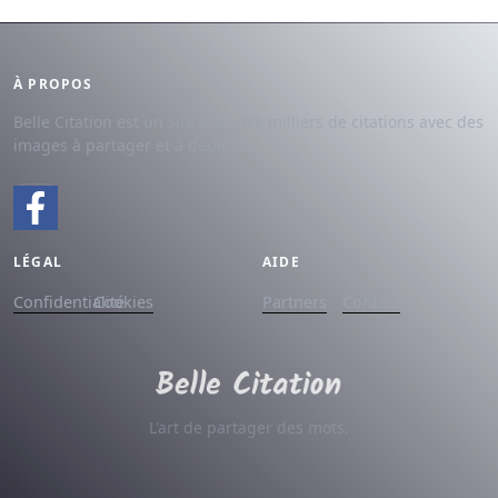
À PROPOS
Belle Citation est un site avec des milliers de citations avec des
images à partager et à dédier.
LÉGAL
AIDE
Confidentialité
Cookies
Partners
Contact
L'art de partager des mots.