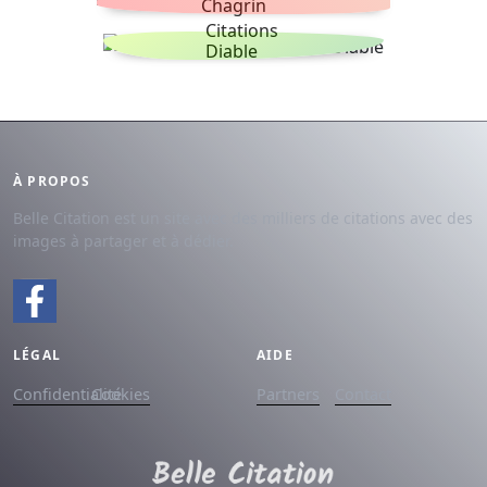
Chagrin
Citations
Diable
À PROPOS
Belle Citation est un site avec des milliers de citations avec des
images à partager et à dédier.
LÉGAL
AIDE
Confidentialité
Cookies
Partners
Contact