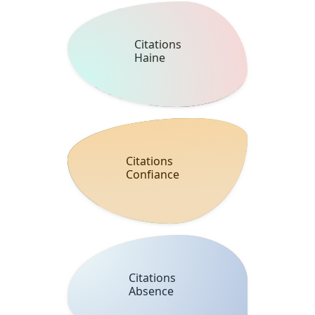
Citations
Haine
Citations
Confiance
Citations
Absence