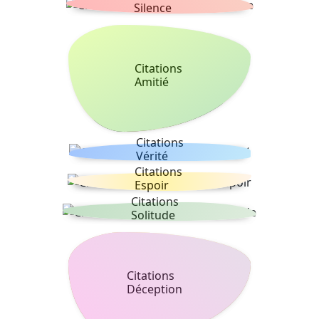
Silence
Citations
Amitié
Citations
Vérité
Citations
Espoir
Citations
Solitude
Citations
Déception