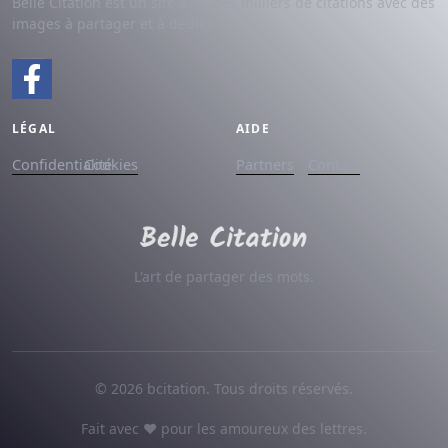
Belle Citation est un site avec des milliers de citations avec des
images à partager et à dédier.
LÉGAL
AIDE
Confidentialité
Cookies
Partners
Contact
L'art de partager des mots.
© 2026 bcitation. Tous droits réservés.
Fait avec ♥ pour les amoureux des lettres.