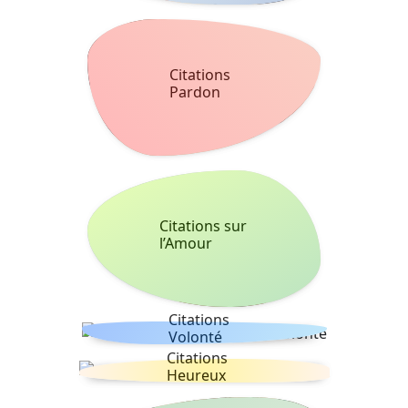
Citations
Pardon
Citations sur
l’Amour
Citations
Volonté
Citations
Heureux