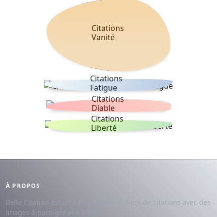
Citations
Vanité
Citations
Fatigue
Citations
Diable
Citations
Liberté
À PROPOS
Belle Citation est un site avec des milliers de citations avec des
images à partager et à dédier.