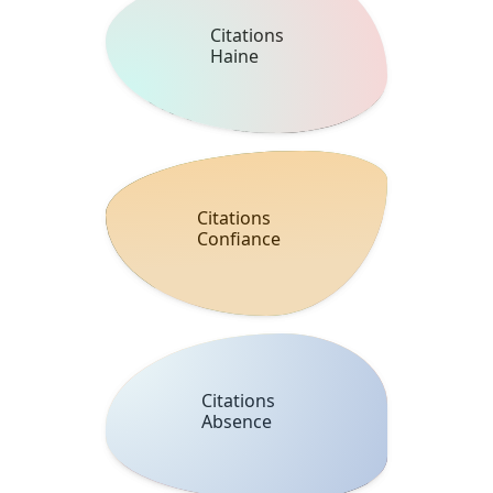
Citations
Haine
Citations
Confiance
Citations
Absence