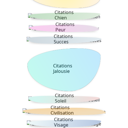
Citations
Chien
Citations
Peur
Citations
Succes
Citations
Jalousie
Citations
Soleil
Citations
Civilisation
Citations
Visage