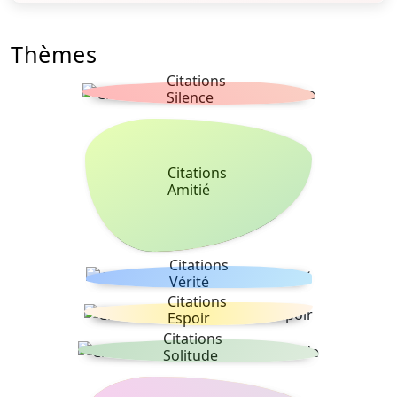
Thèmes
Citations
Silence
Citations
Amitié
Citations
Vérité
Citations
Espoir
Citations
Solitude