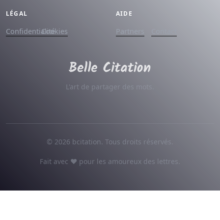
LÉGAL
AIDE
Confidentialité
Cookies
Partners
Contact
L'art de partager des mots.
© 2026 bcitation. Tous droits réservés.
Fait avec ♥ pour les amoureux des lettres.