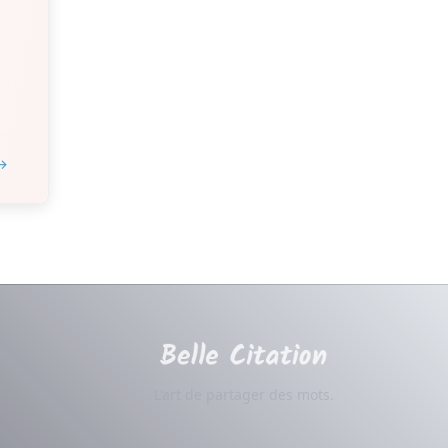
 →
L'art de partager des mots.