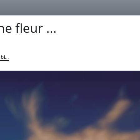
e fleur ...
bi...