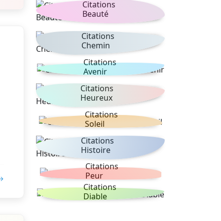
Citations
Beauté
Citations
Chemin
Citations
Avenir
Citations
Heureux
Citations
Soleil
Citations
Histoire
Citations
Peur
 →
Citations
Diable