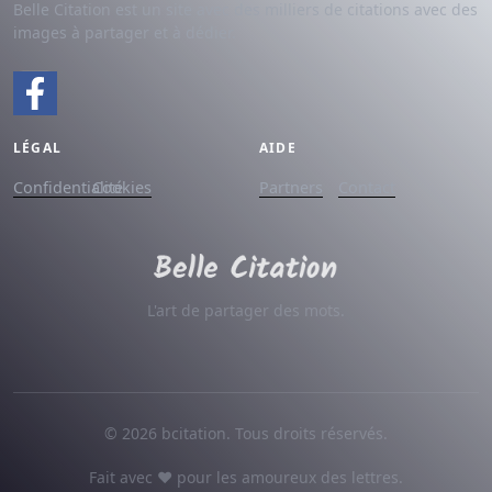
Belle Citation est un site avec des milliers de citations avec des
images à partager et à dédier.
LÉGAL
AIDE
Confidentialité
Cookies
Partners
Contact
L'art de partager des mots.
© 2026 bcitation. Tous droits réservés.
Fait avec ♥ pour les amoureux des lettres.