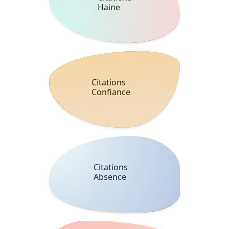
Haine
Citations
Confiance
Citations
Absence