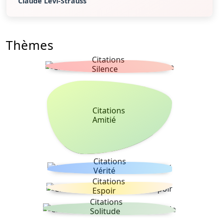
Claude Lévi-Strauss
Thèmes
Citations
Silence
Citations
Amitié
Citations
Vérité
Citations
Espoir
Citations
Solitude