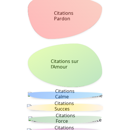
Citations
Pardon
Citations sur
l’Amour
Citations
Calme
Citations
Succes
Citations
Force
Citations