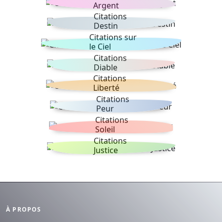
Argent
Citations
Destin
Citations sur
le Ciel
Citations
Diable
Citations
Liberté
Citations
Peur
Citations
Soleil
Citations
Justice
À PROPOS