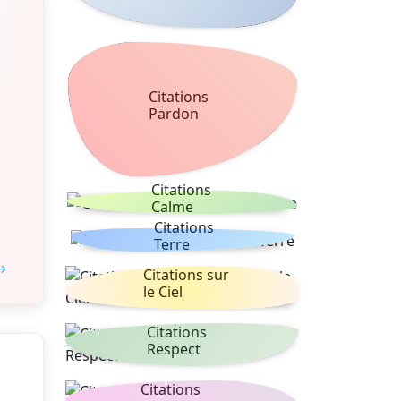
Citations
Pardon
Citations
Calme
Citations
Terre
 →
Citations sur
le Ciel
Citations
Respect
Citations