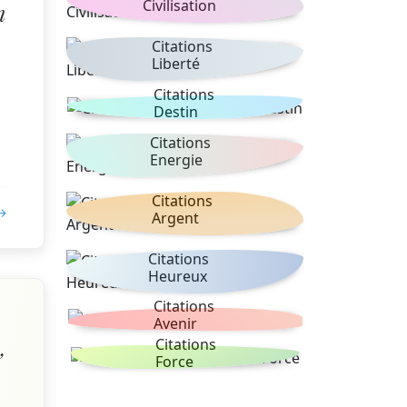
Civilisation
m
Citations
Liberté
Citations
Destin
Citations
Energie
Citations
 →
Argent
Citations
Heureux
Citations
Avenir
Citations
”
Force