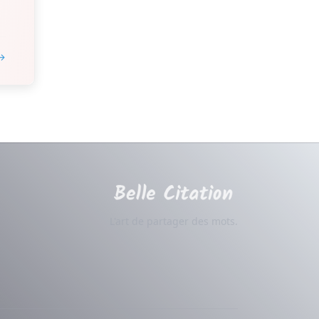
 →
L'art de partager des mots.