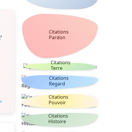
Citations
e
Pardon
Citations
Terre
Citations
Regard
Citations
 →
Pouvoir
Citations
Histoire