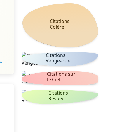
Citations
Colère
Citations
Vengeance
 →
Citations sur
le Ciel
Citations
Respect