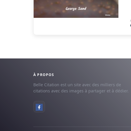
À PROPOS
Belle Citation est un site avec des milliers de
citations avec des images à partager et à dédier.