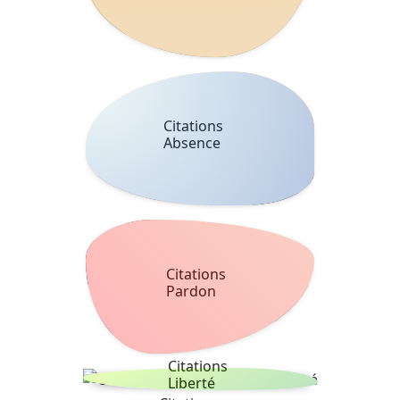
Citations
Absence
Citations
Pardon
Citations
Liberté