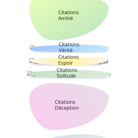
Citations
Amitié
Citations
Vérité
Citations
Espoir
Citations
Solitude
Citations
Déception