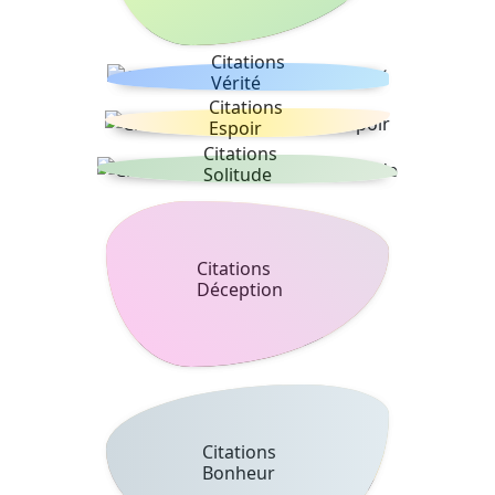
Citations
Vérité
Citations
Espoir
Citations
Solitude
Citations
Déception
Citations
Bonheur