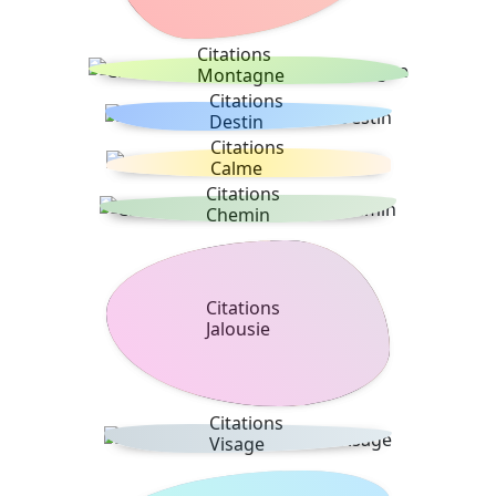
Citations
Montagne
Citations
Destin
Citations
Calme
Citations
Chemin
Citations
Jalousie
Citations
Visage