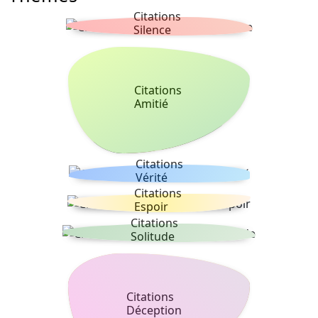
Citations
Silence
Citations
Amitié
Citations
Vérité
Citations
Espoir
Citations
Solitude
Citations
Déception