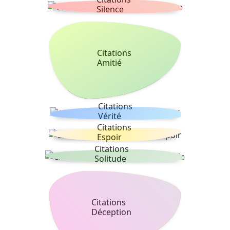
Silence
Citations
Amitié
Citations
Vérité
Citations
Espoir
Citations
Solitude
Citations
Déception