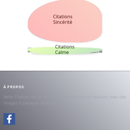
Citations
Sincérité
Citations
Calme
À PROPOS
Belle Citation est un site avec des milliers de citations avec des
images à partager et à dédier.