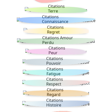
Citations
Terre
Citations
Connaissance
Citations
Regret
Citations Amour
Perdu
Citations
Peur
Citations
Pouvoir
Citations
Fatigue
Citations
Respect
Citations
Regard
Citations
Histoire