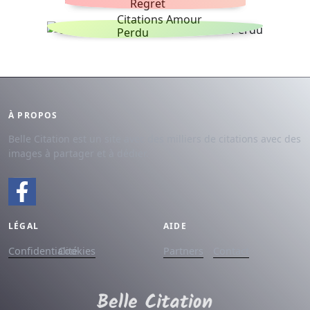
Regret
Citations Amour
Perdu
À PROPOS
Belle Citation est un site avec des milliers de citations avec des
images à partager et à dédier.
LÉGAL
AIDE
Confidentialité
Cookies
Partners
Contact