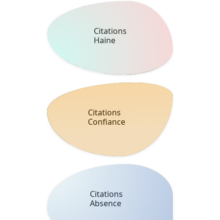
Citations
Haine
Citations
Confiance
Citations
Absence