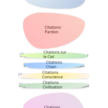
Citations
Pardon
Citations sur
le Ciel
Citations
Chien
Citations
Conscience
Citations
Civilisation
Citations