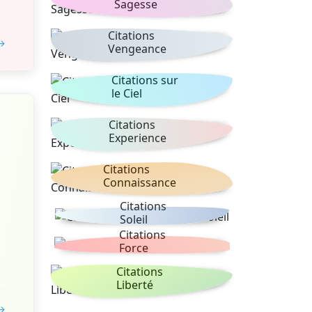
Sagesse
Citations
 →
Vengeance
Citations sur
le Ciel
Citations
Experience
Citations
Connaissance
Citations
Soleil
Citations
Force
Citations
Liberté
 →