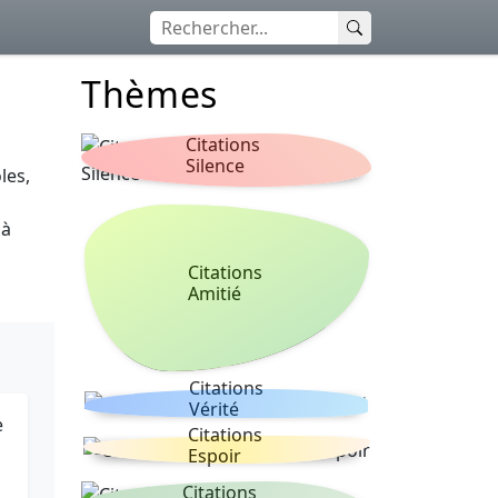
Thèmes
Citations
Silence
les,
 à
Citations
Amitié
Citations
Vérité
e
Citations
Espoir
Citations