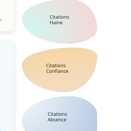
Citations
 →
Haine
Citations
Confiance
Citations
Absence