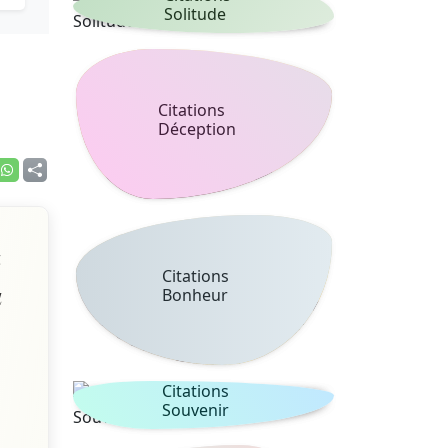
Solitude
Citations
Déception
a
Citations
u
Bonheur
Citations
Souvenir