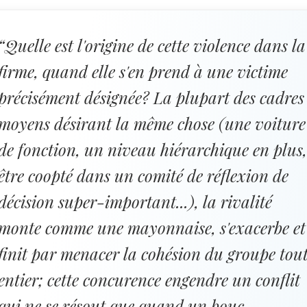
“Quelle est l'origine de cette violence dans la
firme, quand elle s'en prend à une victime
précisément désignée? La plupart des cadres
moyens désirant la même chose (une voiture
de fonction, un niveau hiérarchique en plus
être coopté dans un comité de réflexion de
décision super-important...), la rivalité
monte comme une mayonnaise, s'exacerbe et
finit par menacer la cohésion du groupe tou
entier; cette concurence engendre un conflit
qui ne se résout que quand un bouc