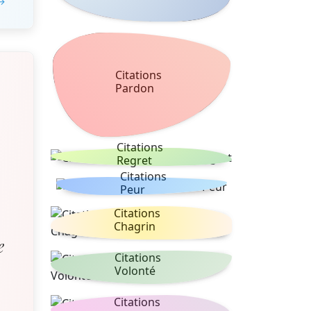
 →
Citations
Pardon
Citations
Regret
Citations
Peur
Citations
Chagrin
e
Citations
Volonté
Citations