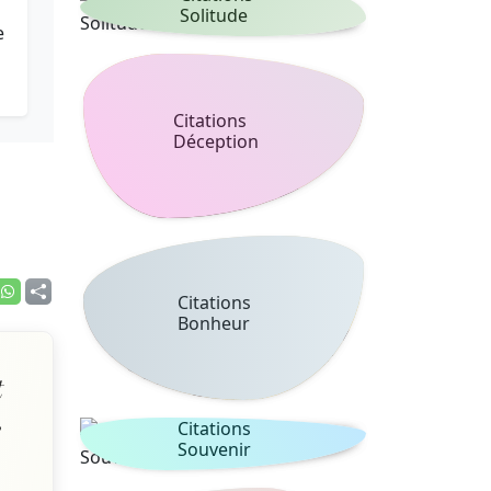
Solitude
e
Citations
Déception
Citations
Bonheur
t
e
Citations
Souvenir