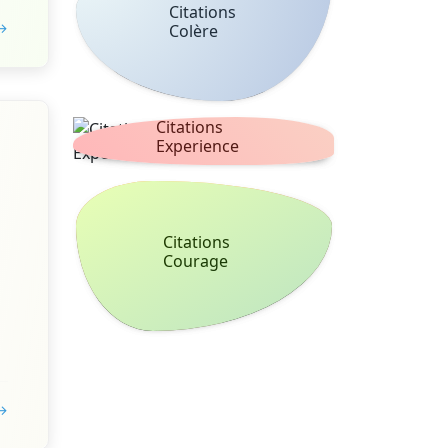
Citations
 →
Colère
Citations
Experience
Citations
Courage
 →