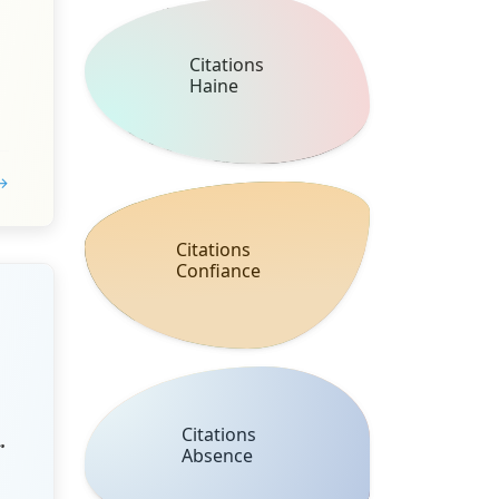
Citations
Haine
 →
Citations
Confiance
Citations
r
Absence