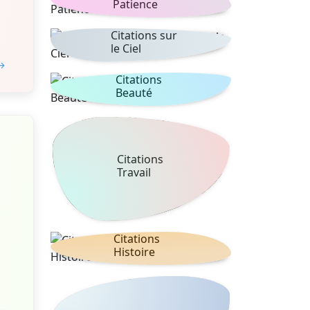
Patience
Citations sur
le Ciel
 →
Citations
Beauté
Citations
Travail
Citations
Histoire