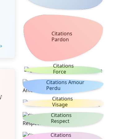
Citations
Pardon
 →
Citations
Force
Citations Amour
Perdu
y
Citations
Visage
Citations
Respect
Citations