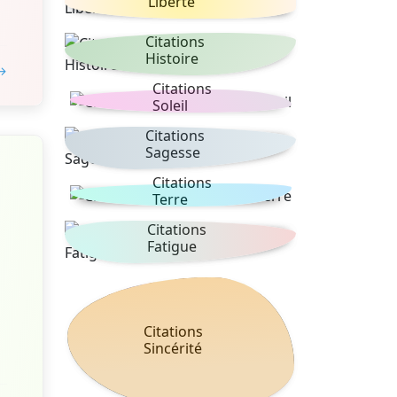
Liberté
Citations
Histoire
 →
Citations
Soleil
Citations
Sagesse
Citations
Terre
Citations
Fatigue
Citations
Sincérité