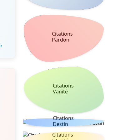
Citations
Pardon
 →
Citations
Vanité
Citations
Destin
Citations