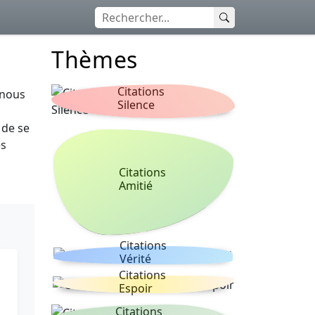
Thèmes
Citations
 nous
Silence
 de se
es
Citations
Amitié
Citations
Vérité
Citations
Espoir
Citations