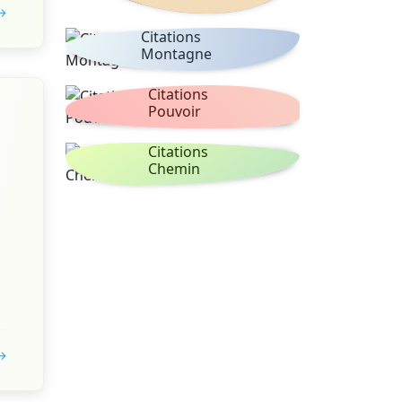
 →
Citations
Montagne
Citations
Pouvoir
Citations
Chemin
 →