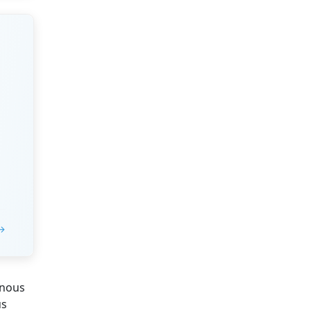
 →
 nous
us