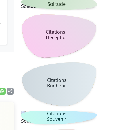
r
Solitude
à
Citations
Déception
Citations
Bonheur
Citations
Souvenir