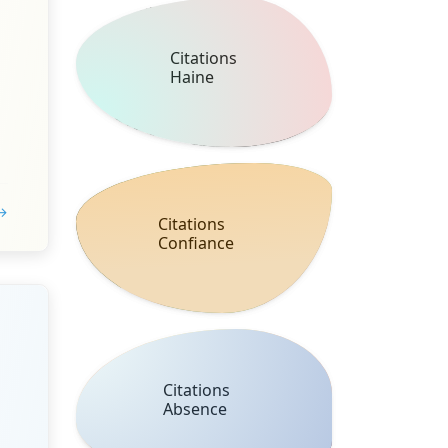
Citations
Haine
 →
Citations
Confiance
Citations
Absence