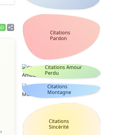
Citations
Pardon
Citations Amour
Perdu
Citations
Montagne
Citations
Sincérité
 →