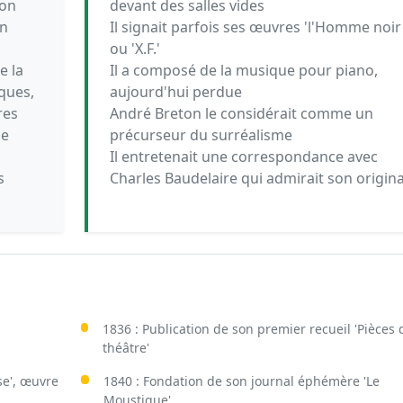
ion
devant des salles vides
on
Il signait parfois ses œuvres 'l'Homme noir
ou 'X.F.'
e la
Il a composé de la musique pour piano,
iques,
aujourd'hui perdue
res
André Breton le considérait comme un
de
précurseur du surréalisme
Il entretenait une correspondance avec
s
Charles Baudelaire qui admirait son origina
1836 : Publication de son premier recueil 'Pièces 
théâtre'
se', œuvre
1840 : Fondation de son journal éphémère 'Le
Moustique'