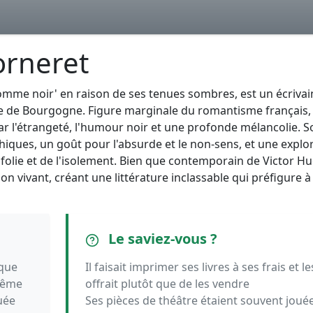
orneret
mme noir' en raison de ses tenues sombres, est un écrivai
re de Bourgogne. Figure marginale du romantisme français, 
 l'étrangeté, l'humour noir et une profonde mélancolie. S
thiques, un goût pour l'absurde et le non-sens, et une explo
 folie et de l'isolement. Bien que contemporain de Victor H
n vivant, créant une littérature inclassable qui préfigure à 
Le saviez-vous ?
ique
Il faisait imprimer ses livres à ses frais et le
trême
offrait plutôt que de les vendre
uée
Ses pièces de théâtre étaient souvent joué