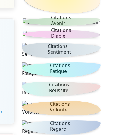
Citations
Avenir
Citations
Diable
Citations
Sentiment
Citations
Fatigue
Citations
Réussite
Citations
Volonté
 →
Citations
Regard