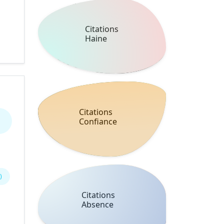
Citations
Haine
Citations
Confiance
)
Citations
Absence