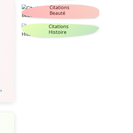
Citations
Beauté
Citations
Histoire
 →