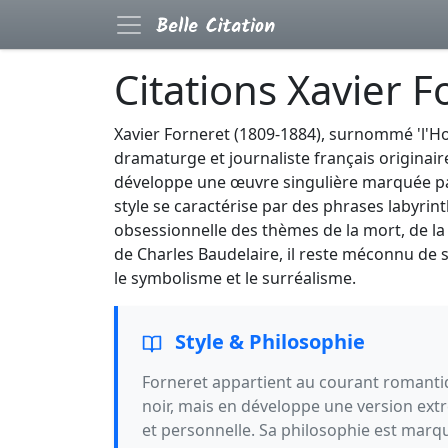
Citations Xavier F
Xavier Forneret (1809-1884), surnommé 'l'Ho
dramaturge et journaliste français originai
développe une œuvre singulière marquée par
style se caractérise par des phrases labyrin
obsessionnelle des thèmes de la mort, de la
de Charles Baudelaire, il reste méconnu de so
le symbolisme et le surréalisme.
Style & Philosophie
Forneret appartient au courant romant
noir, mais en développe une version ex
et personnelle. Sa philosophie est marq