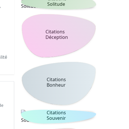
Solitude
'
Citations
Déception
lité
Citations
Bonheur
de
Citations
Souvenir