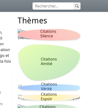
Thèmes
Citations
n,
Silence
il
on
ration
ugo et
Citations
la fois
Amitié
Citations
Vérité
s
Citations
Espoir
es
Citations