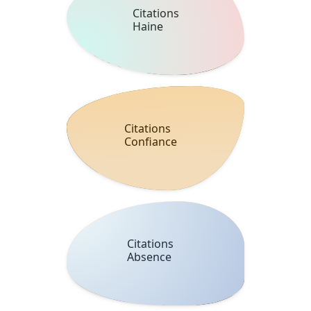
Citations
Haine
Citations
Confiance
Citations
Absence