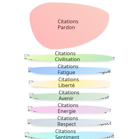
Citations
Pardon
Citations
Civilisation
Citations
Fatigue
Citations
Liberté
Citations
Avenir
Citations
Energie
Citations
Respect
Citations
Sentiment