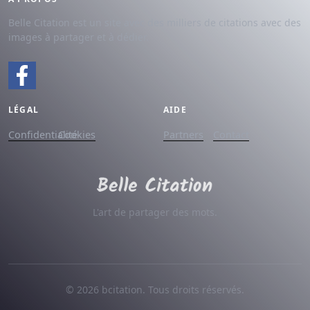
Belle Citation est un site avec des milliers de citations avec des
images à partager et à dédier.
LÉGAL
AIDE
Confidentialité
Cookies
Partners
Contact
L'art de partager des mots.
© 2026 bcitation. Tous droits réservés.