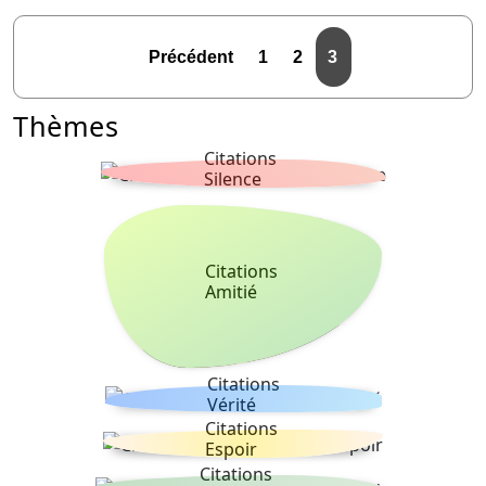
Précédent
1
2
3
Thèmes
Citations
Silence
Citations
Amitié
Citations
Vérité
Citations
Espoir
Citations