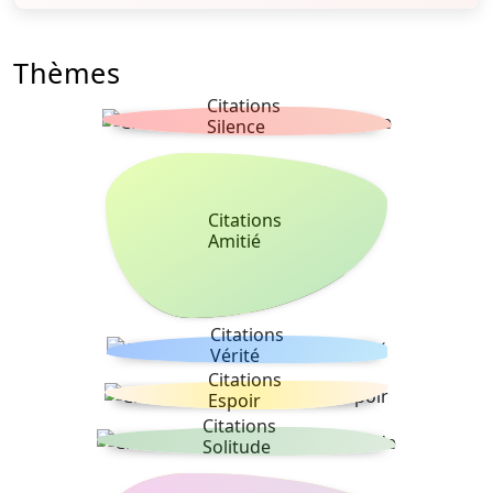
Thèmes
Citations
Silence
Citations
Amitié
Citations
Vérité
Citations
Espoir
Citations
Solitude