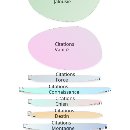
Jalousie
Citations
Vanité
Citations
Force
Citations
Connaissance
Citations
Chien
Citations
Destin
Citations
Montagne