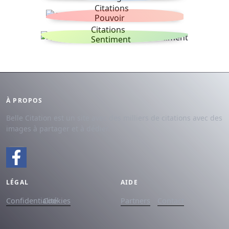
Citations
Pouvoir
Citations
Sentiment
À PROPOS
Belle Citation est un site avec des milliers de citations avec des
images à partager et à dédier.
LÉGAL
AIDE
Confidentialité
Cookies
Partners
Contact