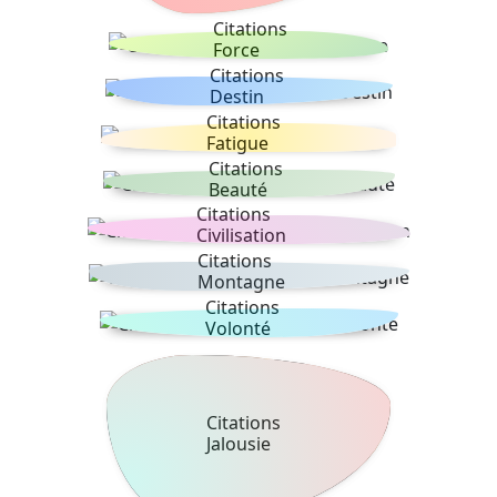
Citations
Force
Citations
Destin
Citations
Fatigue
Citations
Beauté
Citations
Civilisation
Citations
Montagne
Citations
Volonté
Citations
Jalousie