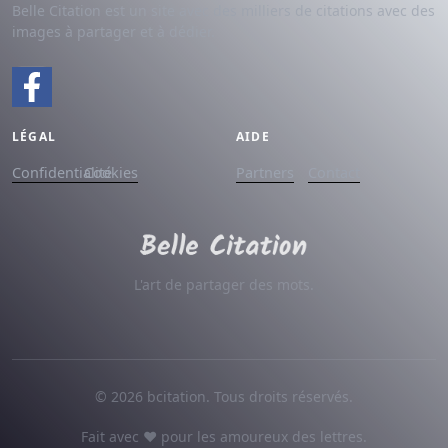
Belle Citation est un site avec des milliers de citations avec des
images à partager et à dédier.
LÉGAL
AIDE
Confidentialité
Cookies
Partners
Contact
L'art de partager des mots.
© 2026 bcitation. Tous droits réservés.
Fait avec ♥ pour les amoureux des lettres.