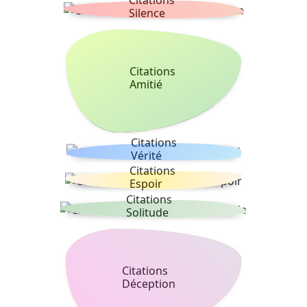
Silence
Citations
Amitié
Citations
Vérité
Citations
Espoir
Citations
Solitude
Citations
Déception