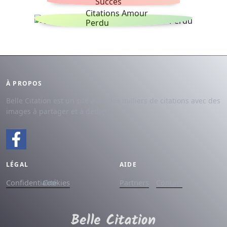
Succes
Citations Amour
Perdu
À PROPOS
Belle Citation est un site avec des milliers de citations avec des
images à partager et à dédier.
LÉGAL
AIDE
Confidentialité
Cookies
Partners
Contact