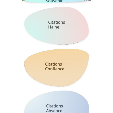
Souvenir
Citations
Haine
Citations
Confiance
Citations
Absence