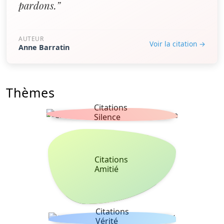
pardons.”
AUTEUR
Voir la citation →
Anne Barratin
Thèmes
Citations
Silence
Citations
Amitié
Citations
Vérité