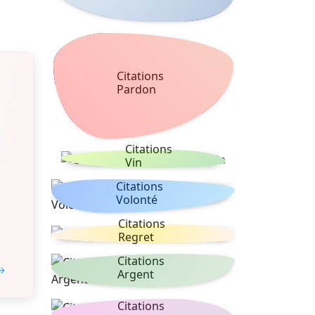
Citations
Pardon
Citations
Vin
Citations
Volonté
Citations
Regret
Citations
 →
Argent
Citations