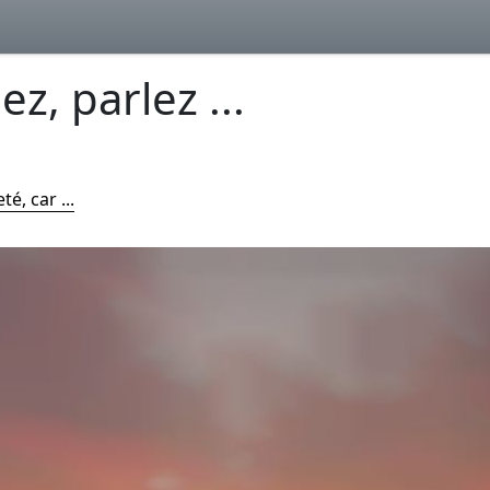
z, parlez ...
é, car ...