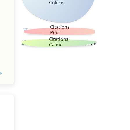
Colère
Citations
Peur
Citations
Calme
 →