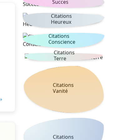
Succes
Citations
Heureux
Citations
Conscience
Citations
Terre
Citations
Vanité
 →
Citations