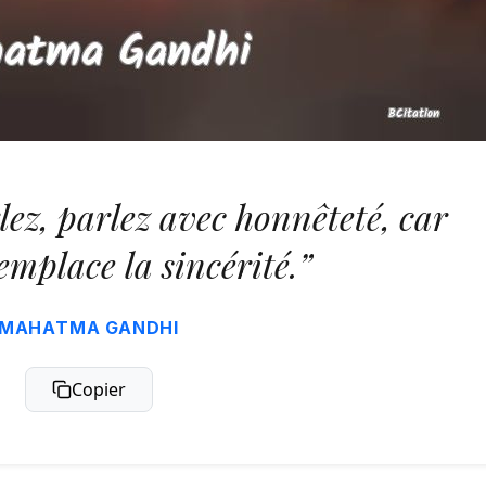
ez, parlez avec honnêteté, car
emplace la sincérité.”
MAHATMA GANDHI
Copier