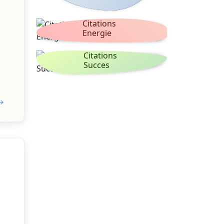
Citations
Energie
Citations
Succes
 →