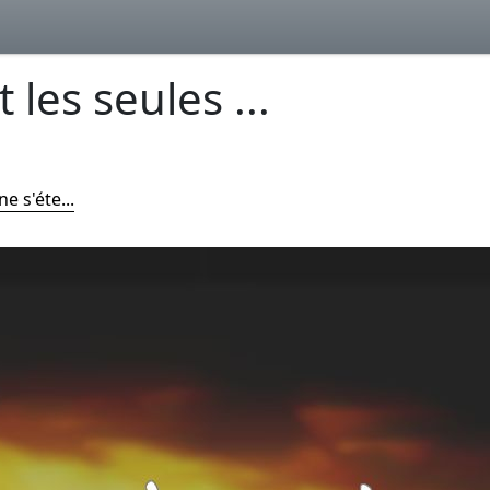
 les seules ...
e s'éte...