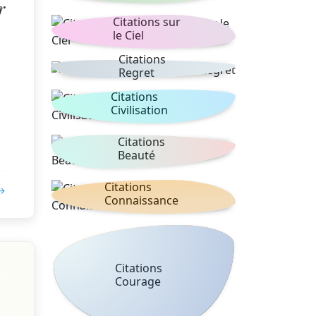
r
Citations sur
le Ciel
Citations
Regret
Citations
Civilisation
Citations
Beauté
Citations
 →
Connaissance
Citations
Courage