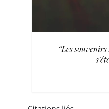
“Les souvenirs 
s'ét
Citations liés