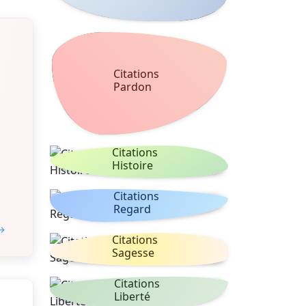
Citations
Pardon
Citations
Histoire
Citations
Regard
 →
Citations
Sagesse
Citations
Liberté