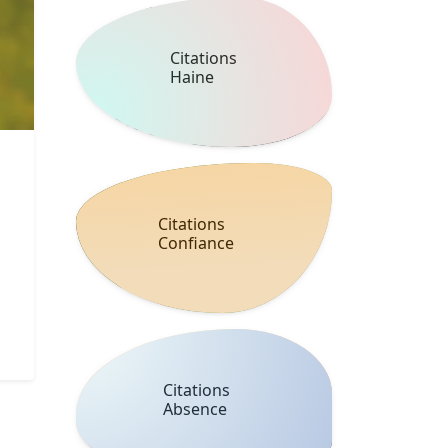
Citations
Haine
Citations
Confiance
Citations
Absence