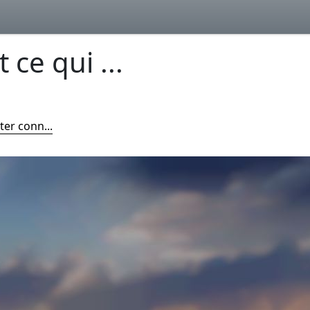
 ce qui ...
ter conn...