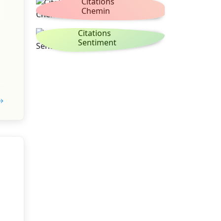
Citations
Chemin
Citations
Sentiment
 →