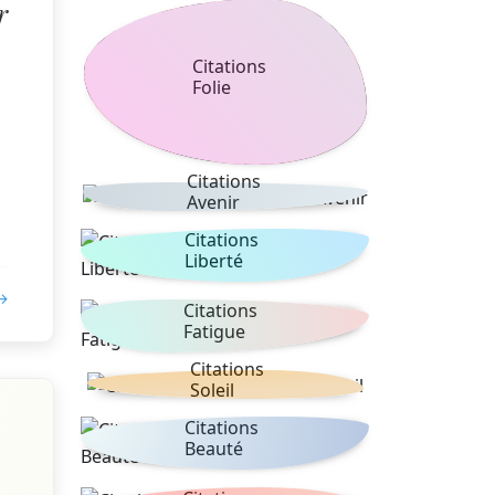
r
Citations
Folie
Citations
Avenir
Citations
Liberté
 →
Citations
Fatigue
Citations
Soleil
Citations
Beauté