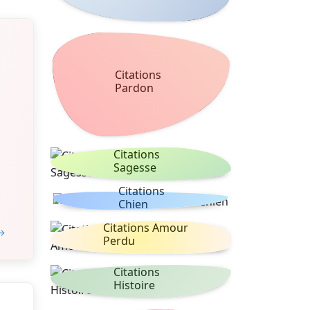
Citations
Pardon
Citations
Sagesse
Citations
Chien
Citations Amour
 →
Perdu
Citations
Histoire