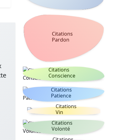
Citations
Pardon
x
Citations
tte
Conscience
Citations
Patience
Citations
Vin
Citations
Volonté
Citations