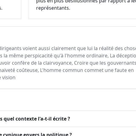
plus en plus désillusionnés par rapport à le
s.
représentants.
dirigeants voient aussi clairement que lui la réalité des chos
s la même perspicacité qu'à l'homme ordinaire, La décepti
pouvoir confère de la clairvoyance, Croire que les gouvernant
ne naïveté coûteuse, L'homme commun commet une faute en
 vision
 quel contexte l'a-t-il écrite ?
de cynique envers la politique ?