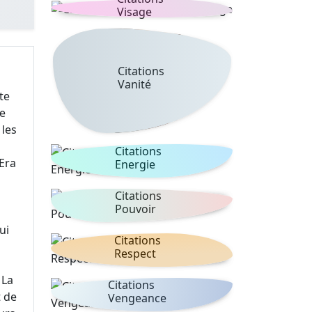
Visage
Citations
Vanité
te
de
 les
Citations
 Era
Energie
Citations
Pouvoir
ui
Citations
Respect
 La
Citations
t de
Vengeance