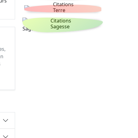
urs
Citations
Terre
Citations
Sagesse
es,
on
s