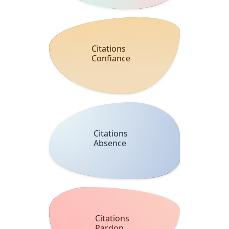
Citations
Confiance
Citations
Absence
Citations
Pardon