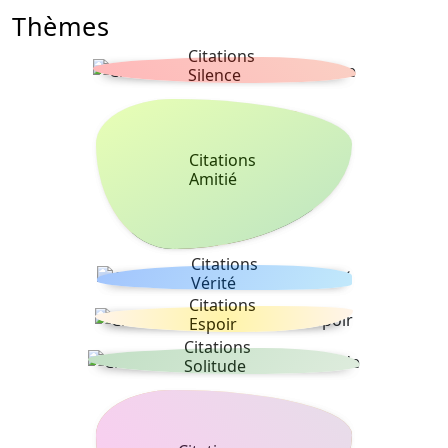
Thèmes
Citations
Silence
Citations
Amitié
Citations
Vérité
Citations
Espoir
Citations
Solitude