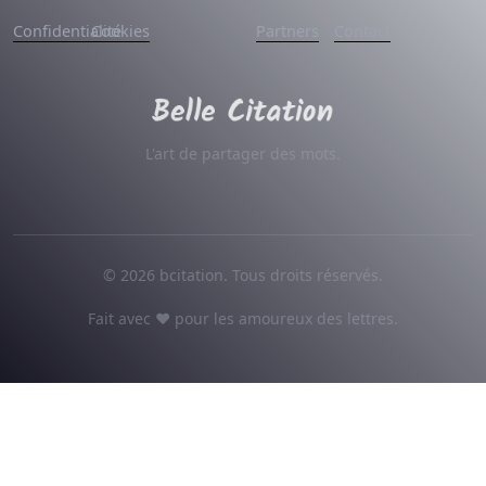
Confidentialité
Cookies
Partners
Contact
L'art de partager des mots.
© 2026 bcitation. Tous droits réservés.
Fait avec ♥ pour les amoureux des lettres.