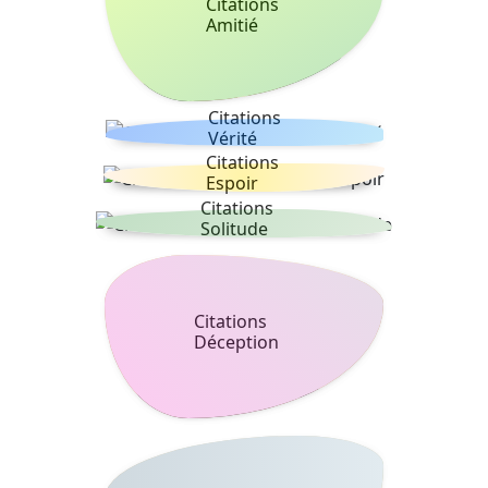
Citations
Amitié
Citations
Vérité
Citations
Espoir
Citations
Solitude
Citations
Déception