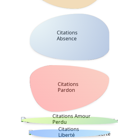
Citations
Absence
Citations
Pardon
Citations Amour
Perdu
Citations
Liberté