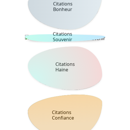
Citations
Bonheur
Citations
Souvenir
Citations
Haine
Citations
Confiance