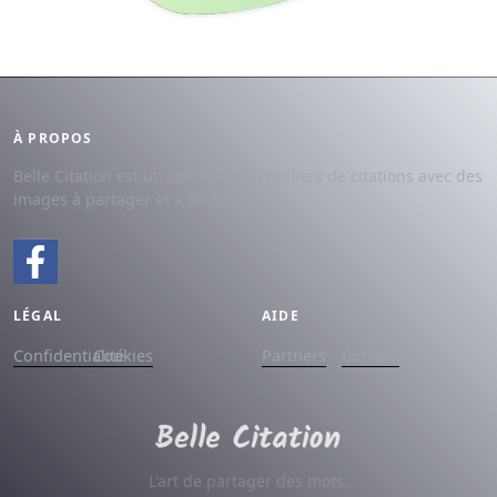
À PROPOS
Belle Citation est un site avec des milliers de citations avec des
images à partager et à dédier.
LÉGAL
AIDE
Confidentialité
Cookies
Partners
Contact
L'art de partager des mots.