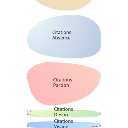
Citations
Absence
Citations
Pardon
Citations
Destin
Citations
Visage