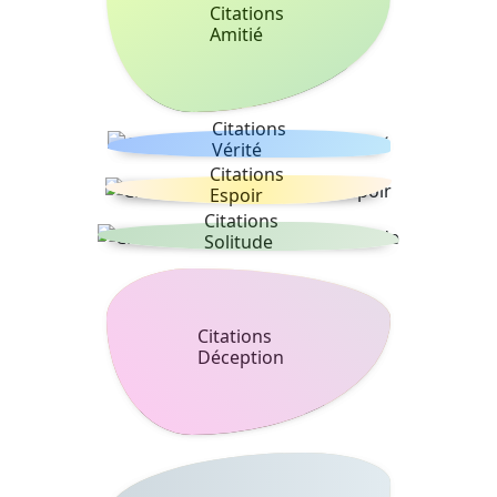
Citations
Amitié
Citations
Vérité
Citations
Espoir
Citations
Solitude
Citations
Déception