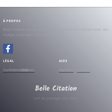
À PROPOS
Belle Citation est un site avec des milliers de citations avec des
images à partager et à dédier.
LÉGAL
AIDE
Confidentialité
Cookies
Partners
Contact
L'art de partager des mots.