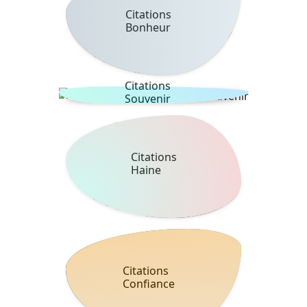
Citations
Bonheur
Citations
Souvenir
Citations
Haine
Citations
Confiance