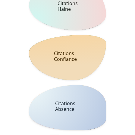
Citations
Haine
Citations
Confiance
Citations
Absence