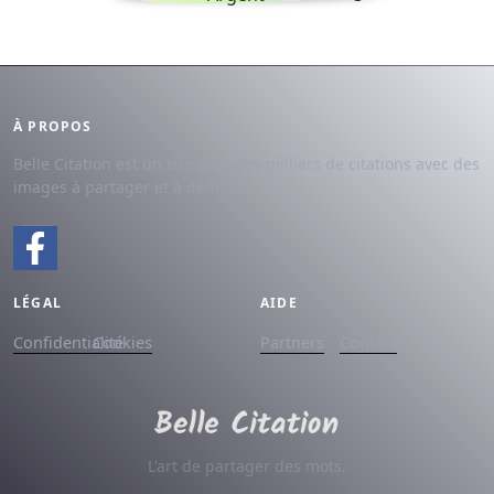
À PROPOS
Belle Citation est un site avec des milliers de citations avec des
images à partager et à dédier.
LÉGAL
AIDE
Confidentialité
Cookies
Partners
Contact
L'art de partager des mots.