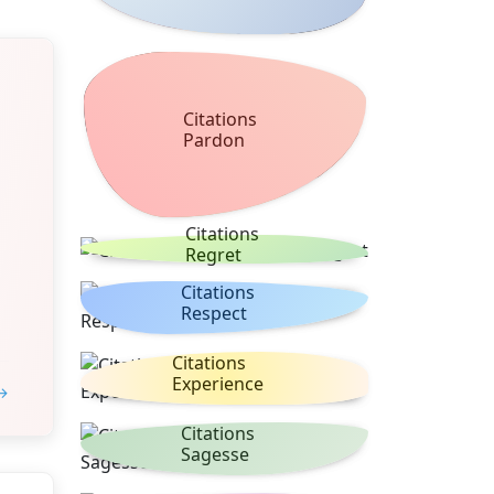
Citations
Pardon
Citations
Regret
Citations
Respect
Citations
Experience
 →
Citations
Sagesse