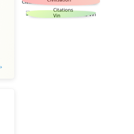
Citations
Vin
 →