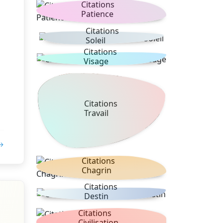
Citations
Patience
Citations
Soleil
Citations
Visage
Citations
Travail
 →
Citations
Chagrin
Citations
Destin
Citations
Civilisation