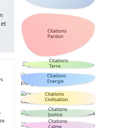
on
 et
Citations
Pardon
Citations
Terre
Citations
ws
Energie
Citations
Civilisation
Citations
r
Justice
ise
Citations
Calme