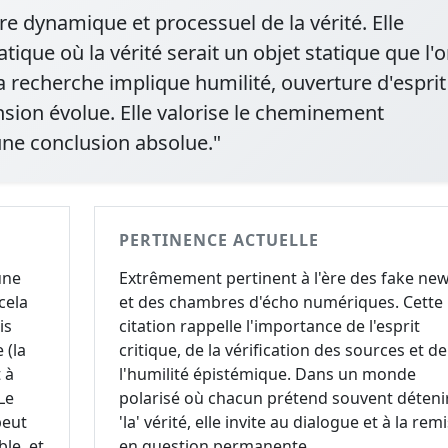
ère dynamique et processuel de la vérité. Elle
que où la vérité serait un objet statique que l'
a recherche implique humilité, ouverture d'esprit
ion évolue. Elle valorise le cheminement
 une conclusion absolue."
PERTINENCE ACTUELLE
une
Extrêmement pertinent à l'ère des fake ne
cela
et des chambres d'écho numériques. Cette
is
citation rappelle l'importance de l'esprit
 (la
critique, de la vérification des sources et de
 à
l'humilité épistémique. Dans un monde
Le
polarisé où chacun prétend souvent déteni
peut
'la' vérité, elle invite au dialogue et à la rem
le, et
en question permanente.