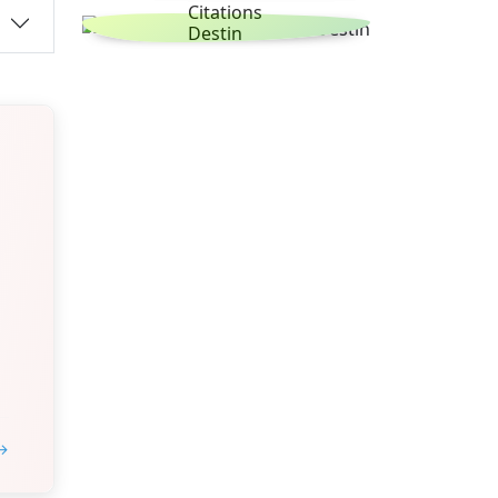
Citations
Destin
 →