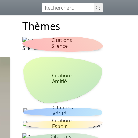
Thèmes
Citations
Silence
Citations
Amitié
Citations
Vérité
Citations
Espoir
Citations