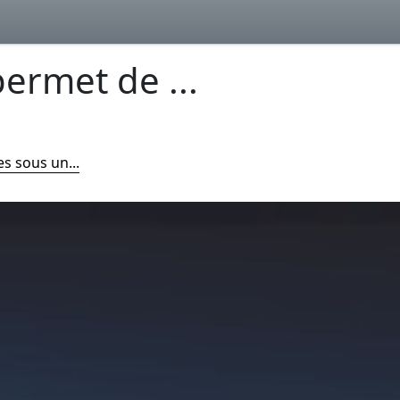
ermet de ...
s sous un...