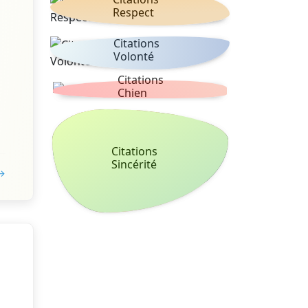
Respect
Citations
Volonté
Citations
Chien
Citations
Sincérité
 →