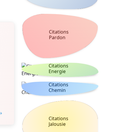
Citations
Pardon
Citations
Energie
Citations
Chemin
 →
Citations
Jalousie