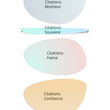
Citations
Bonheur
Citations
Souvenir
Citations
Haine
Citations
Confiance