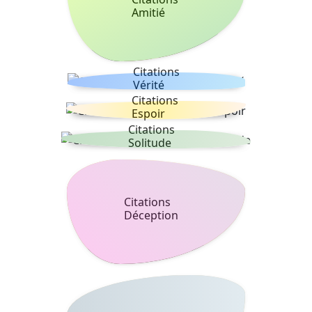
Amitié
Citations
Vérité
Citations
Espoir
Citations
Solitude
Citations
Déception