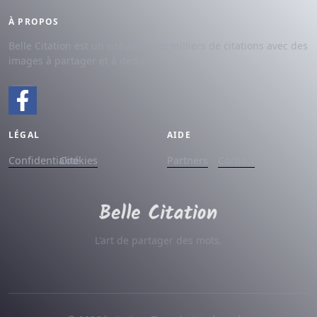
À PROPOS
Belle Citation est un site avec des milliers de citations avec des
images à partager et à dédier.
LÉGAL
AIDE
Confidentialité
Cookies
Partners
Contact
L'art de partager des mots.