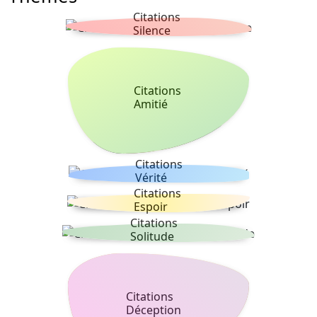
Citations
Silence
Citations
Amitié
Citations
Vérité
Citations
Espoir
Citations
Solitude
Citations
Déception