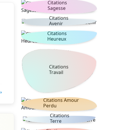
Citations
Sagesse
Citations
Avenir
Citations
Heureux
Citations
Travail
 →
Citations Amour
Perdu
Citations
Terre