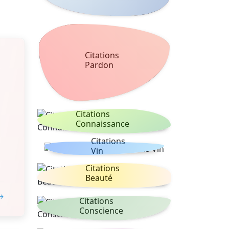
Citations
Pardon
Citations
Connaissance
Citations
Vin
Citations
Beauté
 →
Citations
Conscience