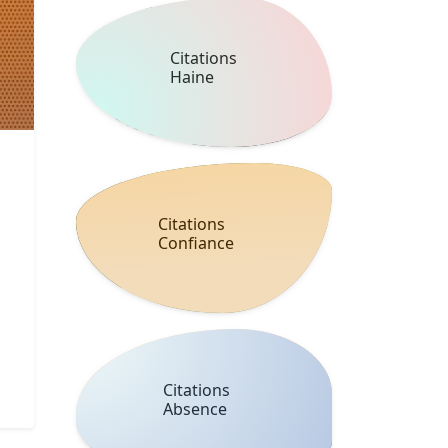
Citations
Haine
Citations
Confiance
Citations
Absence