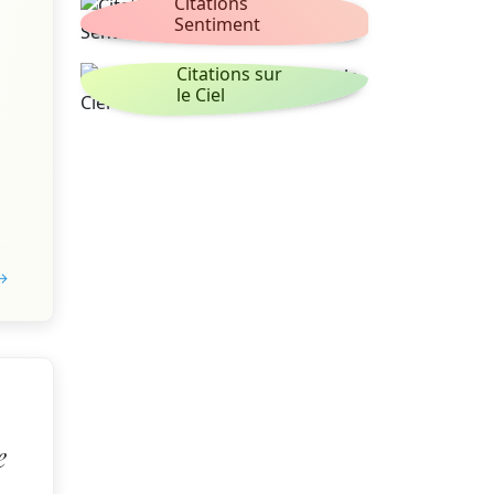
Citations
Sentiment
Citations sur
le Ciel
 →
e