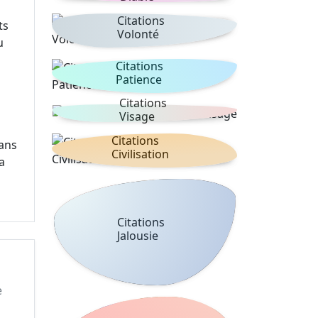
Citations
ts
Volonté
u
Citations
Patience
Citations
Visage
Citations
dans
Civilisation
a
Citations
Jalousie
e