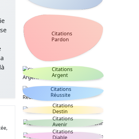
ie
use
Citations
Pardon
e
la
là
Citations
Argent
Citations
Réussite
Citations
Destin
Citations
Avenir
tée,
Citations
Diable