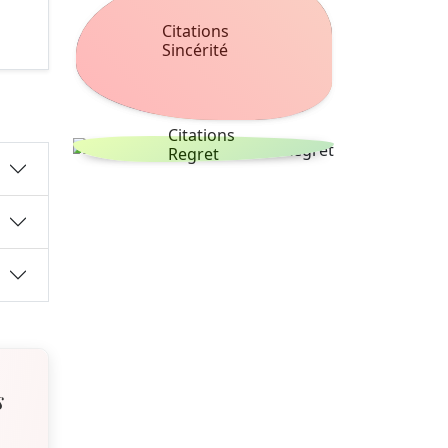
Citations
Sincérité
Citations
Regret
s