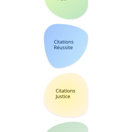
Sagesse
À PROPOS
Belle Citation est un site avec des milliers de citations avec des
images à partager et à dédier.
LÉGAL
AIDE
Confidentialité
Cookies
Partners
Contact
L'art de partager des mots.