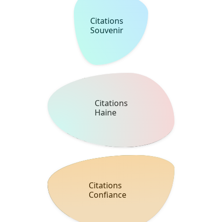
Citations
Pardon
Citations
Peur
Citations
Réussite
Citations
Justice
Citations
Regret
Citations sur
l’Amour