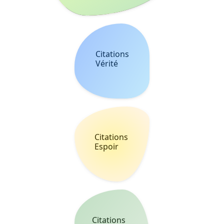
Citations
Solitude
Citations
Déception
Citations
Bonheur
Citations
Souvenir