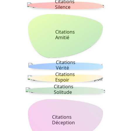
Citations
Silence
Citations
Amitié
Citations
Vérité
Citations
Espoir
Citations
Solitude
Citations
Déception