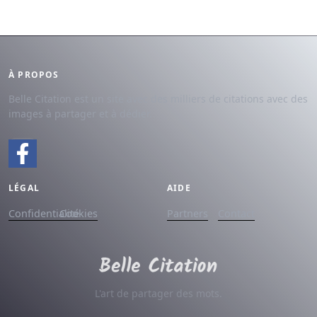
À PROPOS
Belle Citation est un site avec des milliers de citations avec des
images à partager et à dédier.
LÉGAL
AIDE
Confidentialité
Cookies
Partners
Contact
L'art de partager des mots.