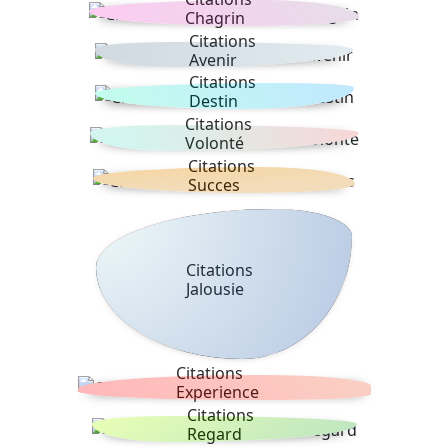
Chagrin
Citations
Avenir
Citations
Destin
Citations
Volonté
Citations
Succes
Citations
Jalousie
Citations
Experience
Citations
Regard