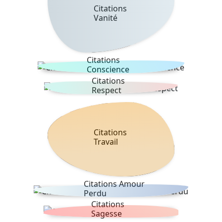
Citations
Vanité
Citations
Conscience
Citations
Respect
Citations
Travail
Citations Amour
Perdu
Citations
Sagesse