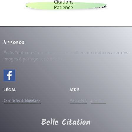
Citations
Patience
À PROPOS
Belle Citation est un site avec des milliers de citations avec des
images à partager et à dédier.
LÉGAL
AIDE
Confidentialité
Cookies
Partners
Contact