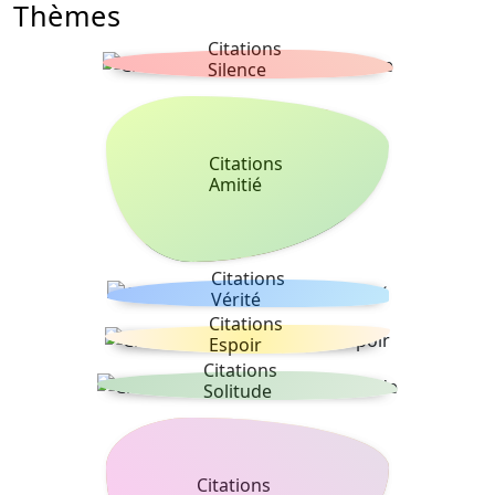
Thèmes
Citations
Silence
Citations
Amitié
Citations
Vérité
Citations
Espoir
Citations
Solitude
Citations