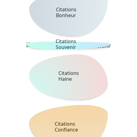
Citations
Bonheur
Citations
Souvenir
Citations
Haine
Citations
Confiance