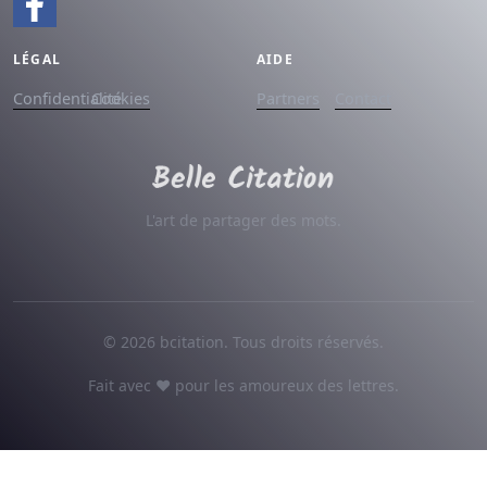
LÉGAL
AIDE
Confidentialité
Cookies
Partners
Contact
L'art de partager des mots.
© 2026 bcitation. Tous droits réservés.
Fait avec ♥ pour les amoureux des lettres.