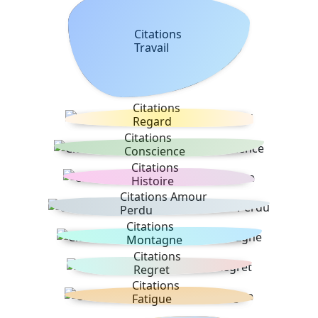
Citations
Travail
Citations
Regard
Citations
Conscience
Citations
Histoire
Citations Amour
Perdu
Citations
Montagne
Citations
Regret
Citations
Fatigue