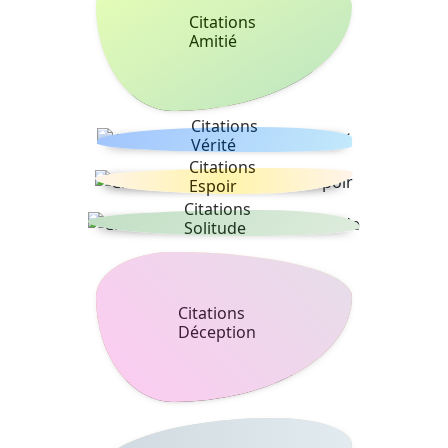
Citations
Amitié
Citations
Vérité
Citations
Espoir
Citations
Solitude
Citations
Déception