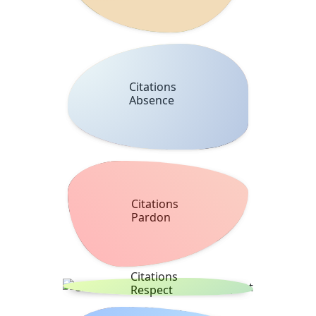
Citations
Absence
Citations
Pardon
Citations
Respect