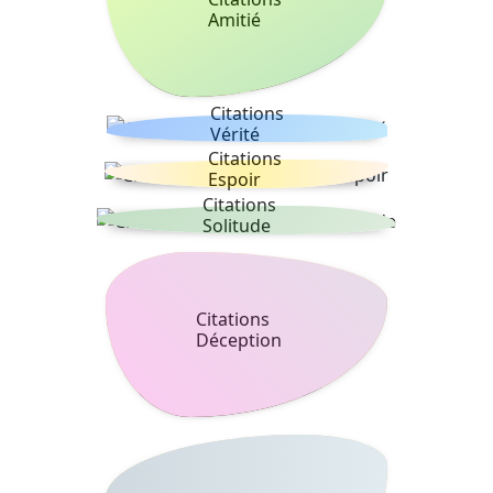
Amitié
Citations
Vérité
Citations
Espoir
Citations
Solitude
Citations
Déception