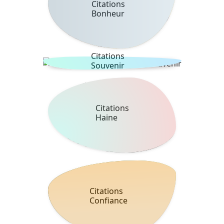
Citations
Bonheur
Citations
Souvenir
Citations
Haine
Citations
Confiance