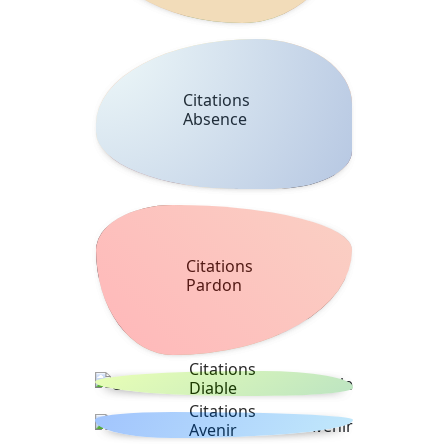
Citations
Absence
Citations
Pardon
Citations
Diable
Citations
Avenir