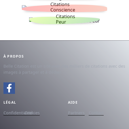
Citations
Conscience
Citations
Peur
À PROPOS
Belle Citation est un site avec des milliers de citations avec des
images à partager et à dédier.
LÉGAL
AIDE
Confidentialité
Cookies
Partners
Contact