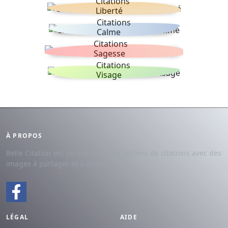
Citations
Liberté
Citations
Calme
Citations
Sagesse
Citations
Visage
À PROPOS
Belle Citation est un site avec des milliers de citations avec des
images à partager et à dédier.
LÉGAL
AIDE