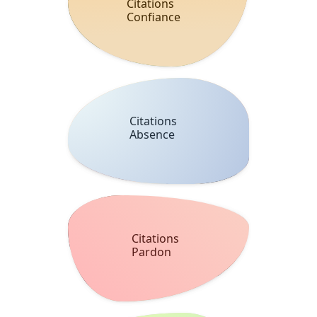
Citations
Confiance
Citations
Absence
Citations
Pardon