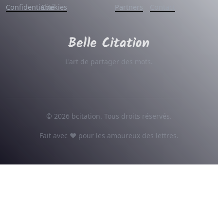
Confidentialité
Cookies
Partners
Contact
L'art de partager des mots.
© 2026 bcitation. Tous droits réservés.
Fait avec ♥ pour les amoureux des lettres.