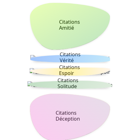
Citations
Amitié
Citations
Vérité
Citations
Espoir
Citations
Solitude
Citations
Déception